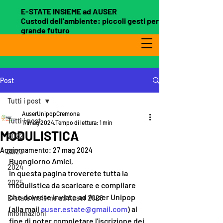
E-STATE INSIEME ad AUSER
Custodi dell'ambiente: piccoli gesti per un
grande futuro
Post
Tutti i post
AuserUnipopCremona
Tutti i post
17 mag 2024
Tempo di lettura: 1 min
MODULISTICA
2022
Aggiornamento:
27 mag 2024
2023
Buongiorno Amici, 
2024
in questa pagina troverete tutta la 
2025
modulistica da scaricare e compilare 
che dovrete inviare ad Auser Unipop 
E-state Insieme ad Auser 2026
(alla mail 
auser.estate@gmail.com
) al 
Informazioni
fine di poter completare l'iscrizione dei 