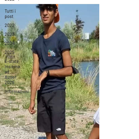
Tutti i
post
2022
2023
2024
2025
E-state
Insieme
ad
Auser
2026
Informazioni