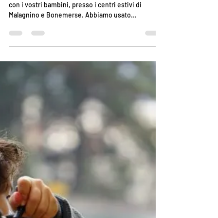
AuserUnipopCremona
11 lug 2022
Tempo di lettura: 1 min
Il dialogo filosofico con Lucia. I
pensieri grandi si fanno da
piccoli
Carissimi genitori, ecco il Laboratori di filosofia
con i vostri bambini, presso i centri estivi di
Malagnino e Bonemerse. Abbiamo usato...