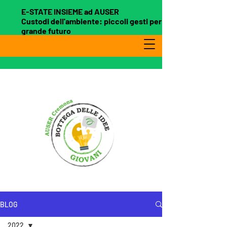
E-STATE INSIEME ad AUSER
Custodi dell'ambiente: piccoli gesti per un
grande futuro
BLOG
2022