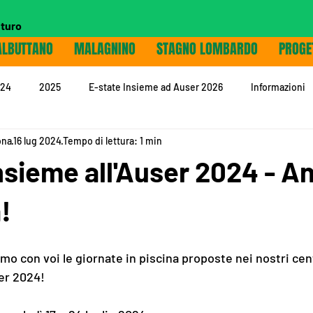
uturo
ALBUTTANO
MALAGNINO
STAGNO LOMBARDO
PROGE
24
2025
E-state Insieme ad Auser 2026
Informazioni
ona
16 lug 2024
Tempo di lettura: 1 min
nsieme all'Auser 2024 - 
!
mo con voi le giornate in piscina proposte nei nostri cent
ser 2024!