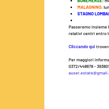
BONEMERSE
: m
MALAGNINO
: lu
STAGNO LOMBA
Passeremo insieme la
relativi centri entro 
Cliccando qui
 trover
Per maggiori informa
0372/448678 - 39380
auser.estate@gmail