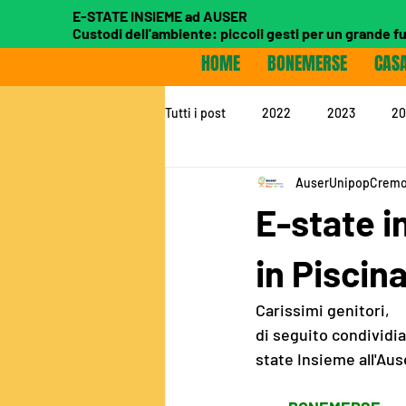
E-STATE INSIEME ad AUSER
Custodi dell'ambiente: piccoli gesti per un grande f
HOME
BONEMERSE
CAS
Tutti i post
2022
2023
20
AuserUnipopCrem
E-state i
in Piscina
Carissimi genitori,
di seguito condividia
state Insieme all'Au