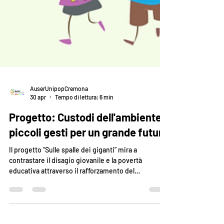
AuserUnipopCremona
30 apr
Tempo di lettura: 6 min
Progetto: Custodi dell'ambiente:
piccoli gesti per un grande futuro
Il progetto “Sulle spalle dei giganti” mira a
contrastare il disagio giovanile e la povertà
educativa attraverso il rafforzamento del
radicamento dei giovani al territorio, inteso come
luogo fisico, ma soprattutto come luogo di valore
per loro e per il loro futuro e la creazione di legami