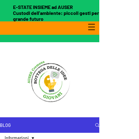
E-STATE INSIEME ad AUSER
Custodi dell'ambiente: piccoli gesti per un
grande futuro
BLOG
Informazioni