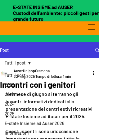
E-STATE INSIEME ad AUSER
Custodi dell'ambiente: piccoli gesti per un
grande futuro
Post
Tutti i post
AuserUnipopCremona
Tutti i post
22 mag 2025
Tempo di lettura: 1 min
Incontri con i genitori
2022
Nel mese di giugno si terranno gli 
2023
incontri informativi dedicati alla 
2024
presentazione dei centri estivi ricreativi 
2025
E-state Insieme ad Auser per il 2025. 
E-state Insieme ad Auser 2026
Questi incontri sono un'occasione 
Informazioni
importante per conoscere tutte le 