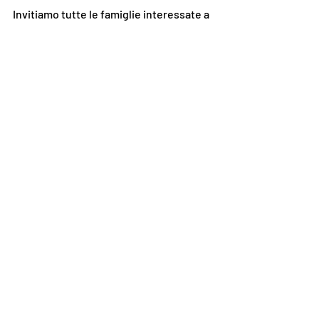
Invitiamo tutte le famiglie interessate a 
partecipare, per garantire un'esperienza 
estiva sicura, educativa e divertente 
per i propri bambini!
Non mancate, vi aspettiamo!
2025
Post recenti
Mostra tutti