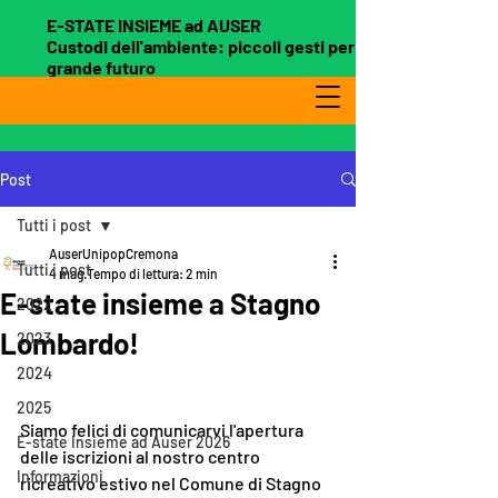
E-STATE INSIEME ad AUSER
Custodi dell'ambiente: piccoli gesti per un
grande futuro
Post
Tutti i post
AuserUnipopCremona
Tutti i post
4 mag
Tempo di lettura: 2 min
E-state insieme a Stagno
2022
Lombardo!
2023
2024
2025
Siamo felici di comunicarvi l'apertura 
E-state Insieme ad Auser 2026
delle iscrizioni al nostro centro 
Informazioni
ricreativo estivo nel Comune di Stagno 