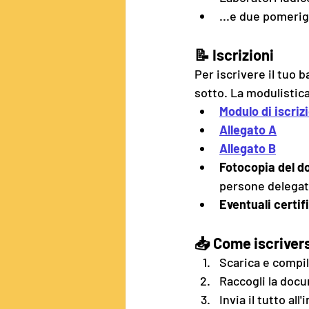
...e due pomerigg
📝 
Iscrizioni
Per iscrivere il tuo 
sotto. La modulisti
Modulo di iscriz
Allegato A
Allegato B
Fotocopia del d
persone delegate
Eventuali certif
📥 
Come iscriver
Scarica e compila
Raccogli la doc
Invia il tutto all'