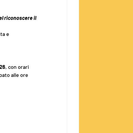
l riconoscere il 
026
, con orari 
pato alle ore 