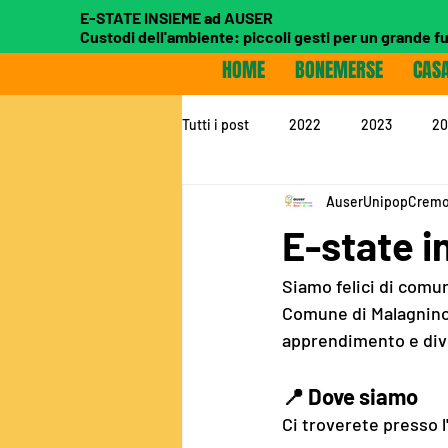
E-STATE INSIEME ad AUSER
Custodi dell'ambiente: piccoli gesti per un grande f
HOME
BONEMERSE
CAS
Tutti i post
2022
2023
20
AuserUnipopCrem
E-state i
Siamo felici di comuni
Comune di Malagnino, 
apprendimento e div
📍 
Dove siamo
Ci troverete presso l