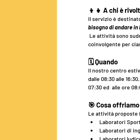
👦👧 
A chi è rivol
Il servizio è destinat
bisogno di andare in
 Le attività sono suddivise per fasce d'età per garantire un'esperienza adeguata e 
coinvolgente per cia
🗓️ 
Quando
Il nostro centro estiv
dalle 08:30 alle 16:30
07:30 ed  alle ore 08:
🎯 
Cosa offriamo
Le attività proposte
Laboratori Sport
Laboratori di in
Laboratori ludico