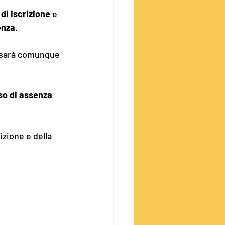
di iscrizione
 e 
enza
.
, sarà comunque 
o di assenza 
izione e della 