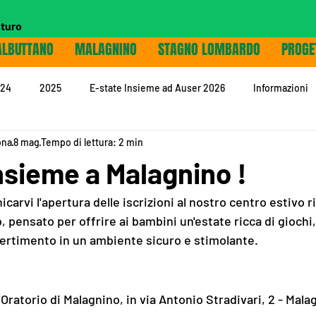
uturo
ALBUTTANO
MALAGNINO
STAGNO LOMBARDO
PROGE
24
2025
E-state Insieme ad Auser 2026
Informazioni
ona
8 mag
Tempo di lettura: 2 min
nsieme a Malagnino !
carvi l'apertura delle iscrizioni al nostro centro estivo r
pensato per offrire ai bambini un'estate ricca di giochi,
ertimento in un ambiente sicuro e stimolante.
'Oratorio di Malagnino, in via Antonio Stradivari, 2 - Mala