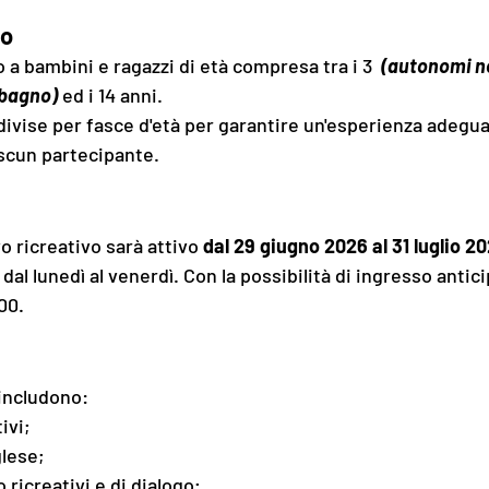
to
o a bambini e ragazzi di età compresa tra i 3  
(autonomi ne
 bagno)
 ed i 14 anni.
scun partecipante.
o ricreativo sarà attivo 
dal 29 giugno 2026 al 31 luglio 2
, dal lunedì al venerdì. Con la possibilità di ingresso antici
00.
 includono:
ivi;
glese;
 ricreativi e di dialogo
;